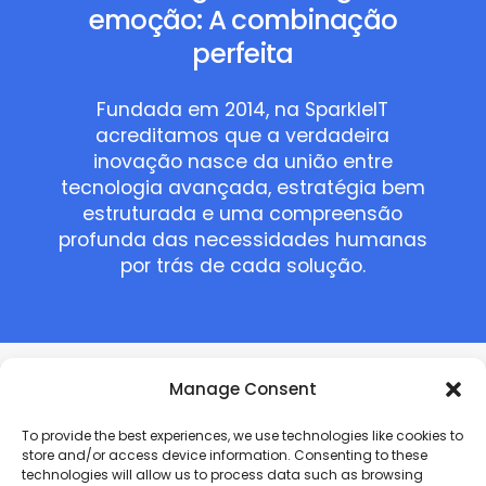
emoção: A combinação
perfeita
Fundada em 2014, na SparkleIT
acreditamos que a verdadeira
inovação nasce da união entre
tecnologia avançada, estratégia bem
estruturada e uma compreensão
profunda das necessidades humanas
por trás de cada solução.
Manage Consent
Mais de 20 profissionais
To provide the best experiences, we use technologies like cookies to
store and/or access device information. Consenting to these
altamente qualificados
technologies will allow us to process data such as browsing