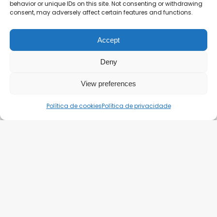
behavior or unique IDs on this site. Not consenting or withdrawing
capazes de transformar o
consent, may adversely affect certain features and functions.
seu negócio
Accept
Deny
View preferences
Política de cookies
Política de privacidade